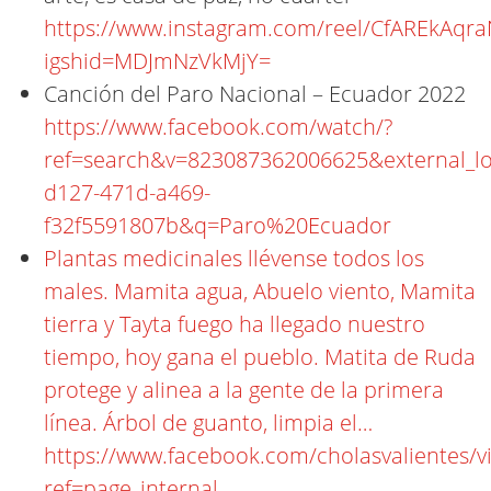
https://www.instagram.com/reel/CfAREkAqra
igshid=MDJmNzVkMjY=
Canción del Paro Nacional – Ecuador 2022
https://www.facebook.com/watch/?
ref=search&v=823087362006625&external_lo
d127-471d-a469-
f32f5591807b&q=Paro%20Ecuador
Plantas medicinales llévense todos los
males. Mamita agua, Abuelo viento, Mamita
tierra y Tayta fuego ha llegado nuestro
tiempo, hoy gana el pueblo. Matita de Ruda
protege y alinea a la gente de la primera
línea. Árbol de guanto, limpia el…
https://www.facebook.com/cholasvalientes/v
ref=page_internal