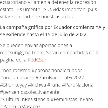
ecuatoriano y llamen a detener la represión
estatal. Es urgente. ¡Sus vidas importan! ¡Sus
vidas son parte de nuestras vidas!
La campaña gráfica por Ecuador comienza YA y
se extiende hasta el 15 de julio
de 2022.
Se pueden enviar aportaciones a
redcsur@gmail.com, Serán compartidas en la
página de la
RedCSur
#noalracismo #paronacionalecuador
#noalamasacre #ParoNacionalEc2022
#Shunkuyay #kichwa #runa
#ParoNacional
#pensemoscolectivamente
#CulturaEnResistencia #FeministasEnParo
#ParenLaMasacre